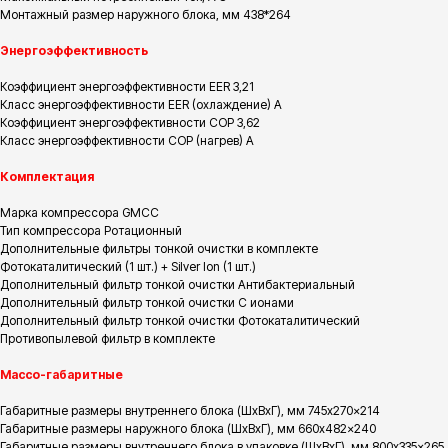
Монтажный размер наружного блока, мм 438*264
Энергоэффективность
Коэффициент энергоэффективности EER 3,21
Класс энергоэффективности EER (охлаждение) A
Коэффициент энергоэффективности COP 3,62
Класс энергоэффективности COP (нагрев) A
Комплектация
Марка компрессора GMCC
Тип компрессора Ротационный
Дополнительные фильтры тонкой очистки в комплекте
Фотокаталитический (1 шт.) + Silver Ion (1 шт.)
Дополнительный фильтр тонкой очистки Антибактериальный
Дополнительный фильтр тонкой очистки С ионами
Дополнительный фильтр тонкой очистки Фотокаталитический
Противопылевой фильтр в комплекте
Массо-габаритные
Габаритные размеры внутреннего блока (ШxВxГ), мм 745x270x214
Габаритные размеры наружного блока (ШxВxГ), мм 660x482x240
Габаритные размеры внутреннего блока в упаковке (ШxВxГ), мм 800x335x265